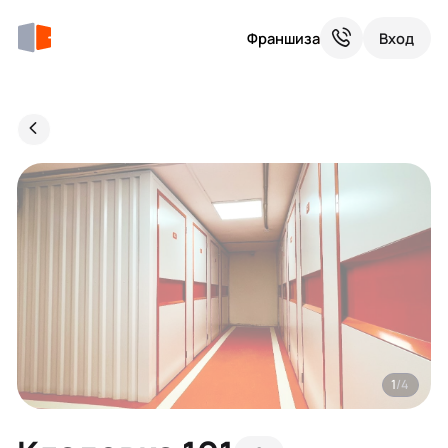
Франшиза
Вход
1
/4