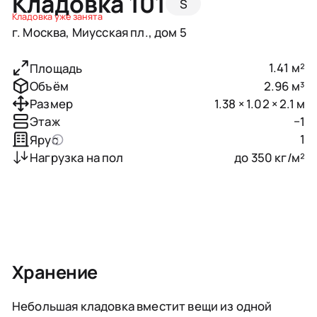
Кладовка 101
S
Кладовка уже занята
г. Москва, Миусская пл., дом 5
1.41 м²
Площадь
2.96 м³
Объём
1.38 × 1.02 × 2.1 м
Размер
−1
Этаж
1
Ярус
до 350 кг/м²
Нагрузка на пол
Хранение
Небольшая кладовка вместит вещи из одной