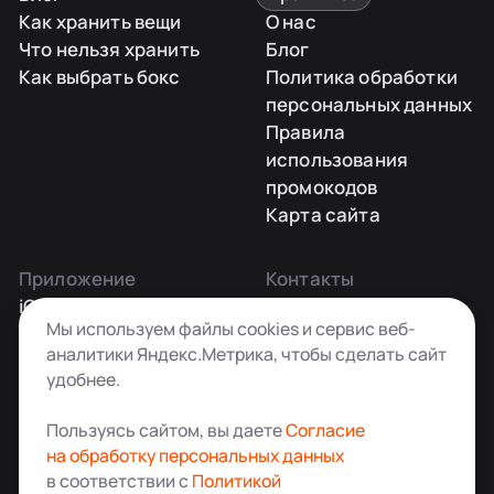
Как хранить вещи
О нас
Что нельзя хранить
Блог
Как выбрать бокс
Политика обработки
персональных данных
Правила
использования
промокодов
Карта сайта
Приложение
Контакты
iOS
Заказать звонок
Мы используем файлы cookies и сервис веб-
Android
+7 495 181-55-45
аналитики Яндекс.Метрика, чтобы сделать сайт
info@kladovkin.ru
удобнее.
Telegram
Max
Пользуясь сайтом, вы даете
Согласие
на обработку персональных данных
в соответствии с
Политикой