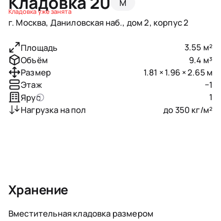
Кладовка 20
M
Кладовка уже занята
г. Москва, Даниловская наб., дом 2, корпус 2
3.55 м²
Площадь
9.4 м³
Объём
1.81 × 1.96 × 2.65 м
Размер
−1
Этаж
1
Ярус
до 350 кг/м²
Нагрузка на пол
Хранение
Вместительная кладовка размером