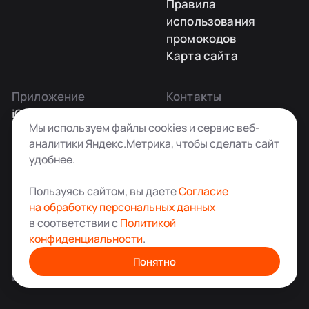
Правила
использования
промокодов
Карта сайта
Приложение
Контакты
iOS
Заказать звонок
Мы используем файлы cookies и сервис веб-
Android
+7 495 181-55-45
аналитики Яндекс.Метрика, чтобы сделать сайт
info@kladovkin.ru
удобнее.
Telegram
Max
Пользуясь сайтом, вы даете
Согласие
на обработку персональных данных
в соответствии с
Политикой
конфиденциальности
.
Аренда склада для хранения вещей в Москве
© ООО «Кладовкин» 2026. Все права защищены
Понятно
ИНН:7100007940 ОГРН:1217100007805