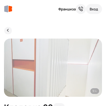
Франшиза
Вход
1
/4