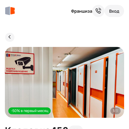
Франшиза
Вход
-50% в первый месяц
1
/3