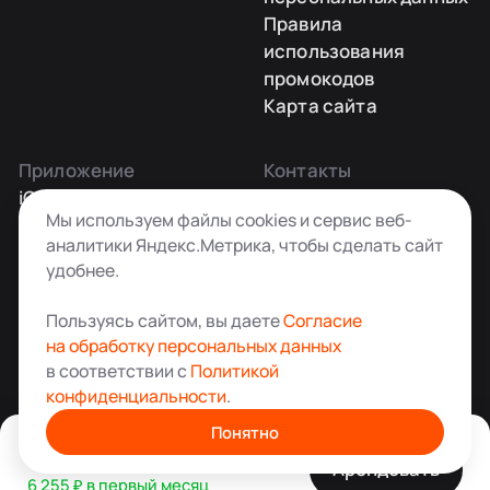
Правила
использования
промокодов
Карта сайта
Приложение
Контакты
iOS
Заказать звонок
Мы используем файлы cookies и сервис веб-
Android
+7 495 181-55-45
аналитики Яндекс.Метрика, чтобы сделать сайт
info@kladovkin.ru
удобнее.
Telegram
Max
Пользуясь сайтом, вы даете
Согласие
на обработку персональных данных
в соответствии с
Политикой
конфиденциальности
.
Аренда склада для хранения вещей в Москве
© ООО «Кладовкин» 2026. Все права защищены
Понятно
13 528 ₽ / мес
ИНН:7100007940 ОГРН:1217100007805
15 274 ₽
Арендовать
6 255 ₽ в первый месяц