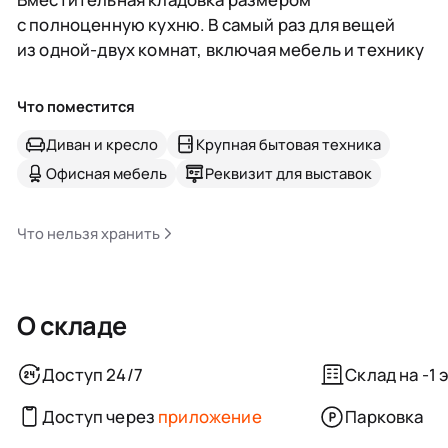
с полноценную кухню. В самый раз для вещей
из одной-двух комнат, включая мебель и технику
Что поместится
Диван и кресло
Крупная бытовая техника
Офисная мебель
Реквизит для выставок
Что нельзя хранить
О складе
Доступ 24/7
Склад на -1 
Доступ через
приложение
Парковка