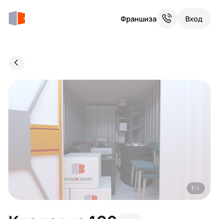
Франшиза
Вход
1
/4