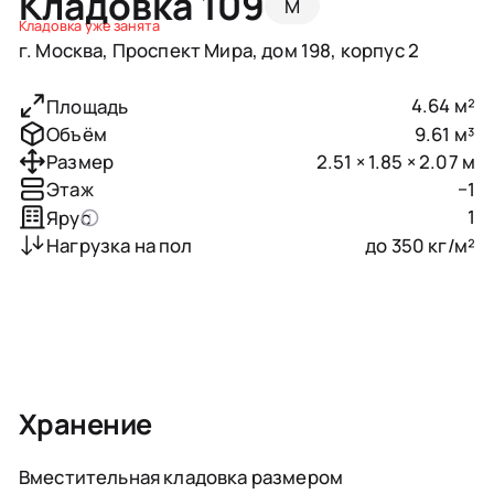
Кладовка 109
M
Кладовка уже занята
г. Москва, Проспект Мира, дом 198, корпус 2
4.64 м²
Площадь
9.61 м³
Объём
2.51 × 1.85 × 2.07 м
Размер
−1
Этаж
1
Ярус
до 350 кг/м²
Нагрузка на пол
Хранение
Вместительная кладовка размером