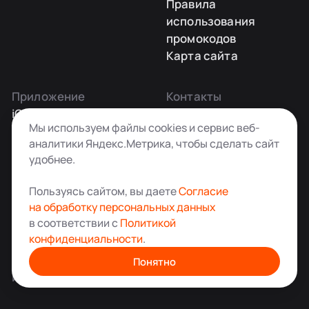
Правила
использования
промокодов
Карта сайта
Приложение
Контакты
iOS
Заказать звонок
Мы используем файлы cookies и сервис веб-
Android
+7 495 181-55-45
аналитики Яндекс.Метрика, чтобы сделать сайт
info@kladovkin.ru
удобнее.
Telegram
Max
Пользуясь сайтом, вы даете
Согласие
на обработку персональных данных
в соответствии с
Политикой
конфиденциальности
.
Аренда склада для хранения вещей в Москве
© ООО «Кладовкин» 2026. Все права защищены
Понятно
ИНН:7100007940 ОГРН:1217100007805