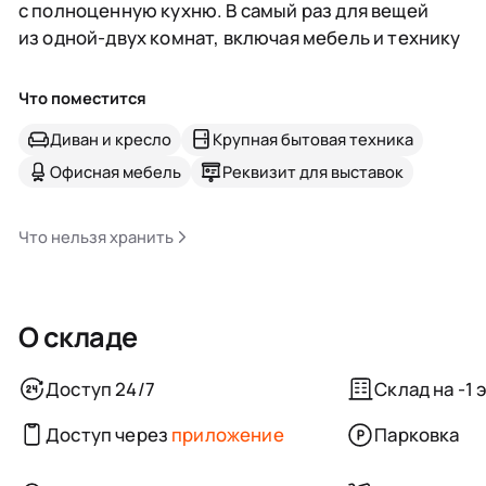
с полноценную кухню. В самый раз для вещей
из одной-двух комнат, включая мебель и технику
Что поместится
Диван и кресло
Крупная бытовая техника
Офисная мебель
Реквизит для выставок
Что нельзя хранить
О складе
Доступ 24/7
Склад на -1 
Доступ через
приложение
Парковка