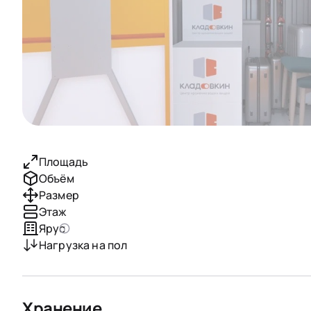
Площадь
Объём
Размер
Этаж
Ярус
Нагрузка на пол
Хранение