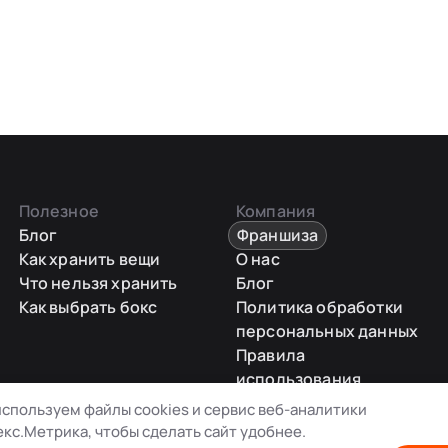
Полезное
Компания
Блог
Франшиза
Как хранить вещи
О нас
Что нельзя хранить
Блог
Как выбрать бокс
Политика обработки
персональных данных
Правила
использования
промокодов
спользуем файлы cookies и сервис веб-аналитики
Карта сайта
кс.Метрика, чтобы сделать сайт удобнее.