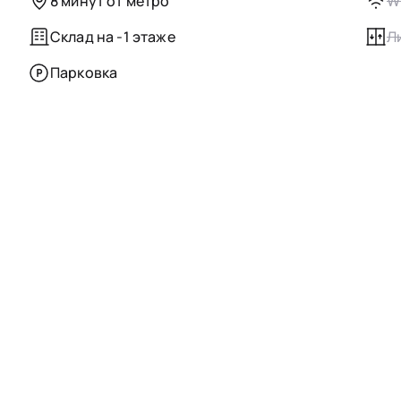
8 минут от метро
Wi
Склад на -1 этаже
Л
Парковка