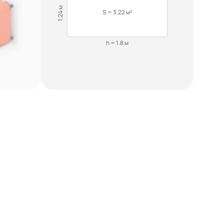
1.24 м
S = 3.22 м²
h = 1.8 м