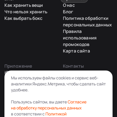
Как хранить вещи
О нас
Что нельзя хранить
Блог
Как выбрать бокс
Политика обработки
персональных данных
Правила
использования
промокодов
Карта сайта
Приложение
Контакты
iOS
Заказать звонок
Мы используем файлы cookies и сервис веб-
Android
+7 495 181-55-45
аналитики Яндекс.Метрика, чтобы сделать сайт
info@kladovkin.ru
удобнее.
Telegram
Max
Пользуясь сайтом, вы даете
Согласие
на обработку персональных данных
в соответствии с
Политикой