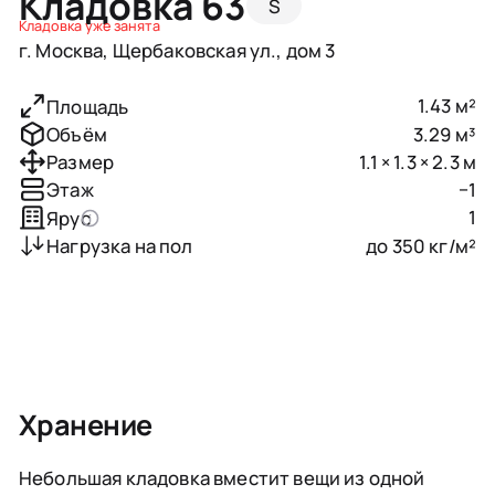
Кладовка 63
S
Кладовка уже занята
г. Москва, Щербаковская ул., дом 3
1.43 м²
Площадь
3.29 м³
Объём
1.1 × 1.3 × 2.3 м
Размер
−1
Этаж
1
Ярус
до 350 кг/м²
Нагрузка на пол
Хранение
Небольшая кладовка вместит вещи из одной