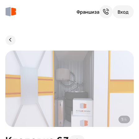
Франшиза
Вход
1
/4