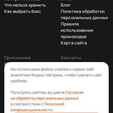
Что нельзя хранить
Блог
Как выбрать бокс
Политика обработки
персональных данных
Правила
использования
промокодов
Карта сайта
Приложение
Контакты
iOS
Заказать звонок
Мы используем файлы cookies и сервис веб-
Android
+7 495 181-55-45
аналитики Яндекс.Метрика, чтобы сделать сайт
info@kladovkin.ru
удобнее.
Telegram
Max
Пользуясь сайтом, вы даете
Согласие
на обработку персональных данных
в соответствии с
Политикой
конфиденциальности
.
Аренда склада для хранения вещей в Москве