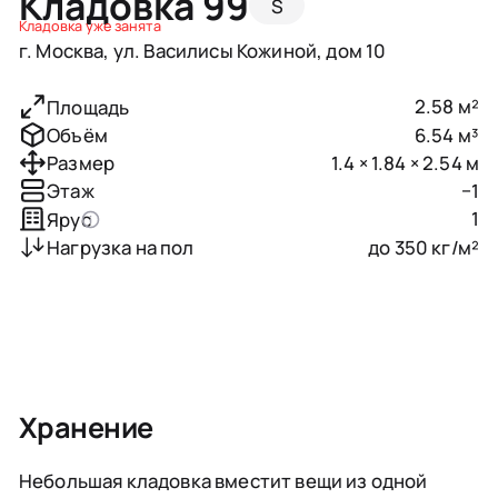
Кладовка 99
S
Кладовка уже занята
г. Москва, ул. Василисы Кожиной, дом 10
2.58 м²
Площадь
6.54 м³
Объём
1.4 × 1.84 × 2.54 м
Размер
−1
Этаж
1
Ярус
до 350 кг/м²
Нагрузка на пол
Хранение
Небольшая кладовка вместит вещи из одной