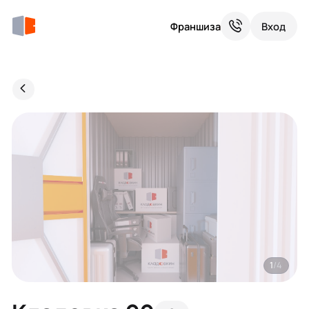
Франшиза
Вход
1
/4