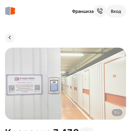
Франшиза
Вход
1
/4