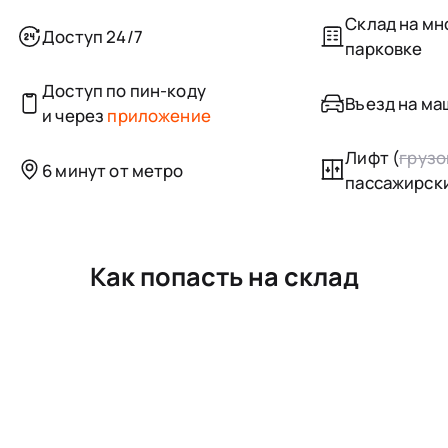
Склад на м
Доступ 24/7
парковке
Доступ по пин-коду
Въезд на маш
и через
приложение
Лифт (
грузо
6 минут от метро
пассажирск
Как попасть на склад