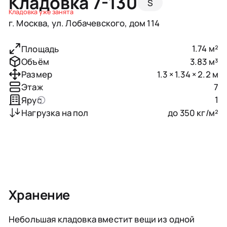
Кладовка 7-130
S
Кладовка уже занята
г. Москва, ул. Лобачевского, дом 114
1.74 м²
Площадь
3.83 м³
Объём
1.3 × 1.34 × 2.2 м
Размер
7
Этаж
1
Ярус
до 350 кг/м²
Нагрузка на пол
Хранение
Небольшая кладовка вместит вещи из одной