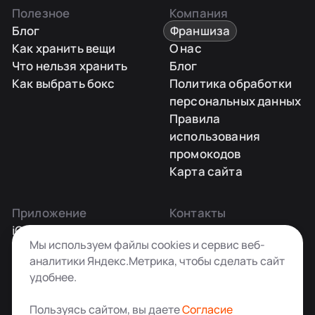
Полезное
Компания
Блог
Франшиза
Как хранить вещи
О нас
Что нельзя хранить
Блог
Как выбрать бокс
Политика обработки
персональных данных
Правила
использования
промокодов
Карта сайта
Приложение
Контакты
iOS
Заказать звонок
Мы используем файлы cookies и сервис веб-
Android
+7 495 181-55-45
аналитики Яндекс.Метрика, чтобы сделать сайт
info@kladovkin.ru
удобнее.
Telegram
Max
Пользуясь сайтом, вы даете
Согласие