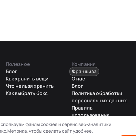
Полезное
Компания
Блог
Франшиза
Как хранить вещи
О нас
Что нельзя хранить
Блог
Как выбрать бокс
Политика обработки
персональных данных
Правила
использования
промокодов
спользуем файлы cookies и сервис веб-аналитики
Карта сайта
кс.Метрика, чтобы сделать сайт удобнее.