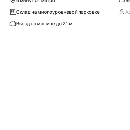
6 минут от метро
В
Склад на многоуровневой парковке
А
Въезд на машине до 2,1 м