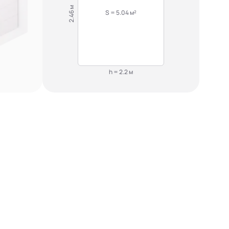
2.46 м
S = 5.04 м²
h = 2.2 м