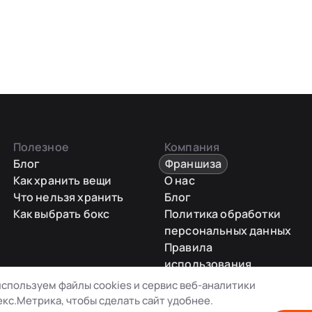
Полезное
Компания
Блог
Франшиза
Как хранить вещи
О нас
Что нельзя хранить
Блог
Как выбрать бокс
Политика обработки
персональных данных
Правила
использования
промокодов
спользуем файлы cookies и сервис веб-аналитики
Карта сайта
кс.Метрика, чтобы сделать сайт удобнее.