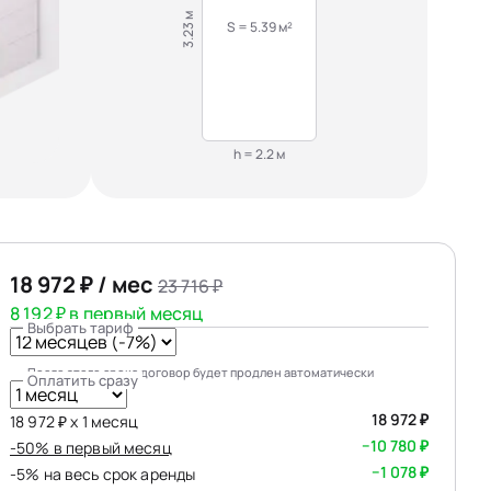
3.23 м
S = 5.39 м²
h = 2.2 м
18 972 ₽ / мес
23 716 ₽
8 192 ₽ в первый месяц
Выбрать тариф
После этого срока договор будет продлен автоматически
Оплатить сразу
18 972 ₽
18 972 ₽ х 1 месяц
−10 780 ₽
-50% в первый месяц
−1 078 ₽
-5% на весь срок аренды