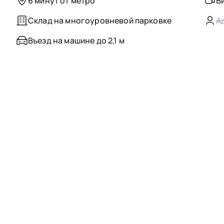
6 минут от метро
В
Склад на многоуровневой парковке
А
Въезд на машине до 2,1 м