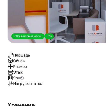
-50% в первый месяц
-5%
Площадь
Объём
Размер
Этаж
Ярус
Нагрузка на пол
Хранение