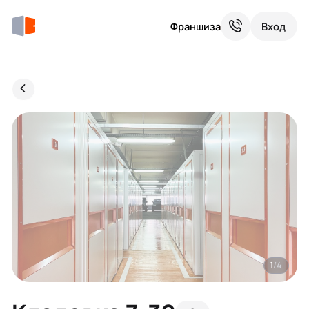
Франшиза
Вход
1
/4