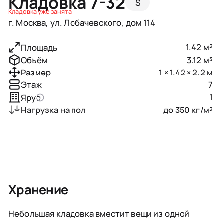
Кладовка 7-32
S
Кладовка уже занята
г. Москва, ул. Лобачевского, дом 114
1.42 м²
Площадь
3.12 м³
Объём
1 × 1.42 × 2.2 м
Размер
7
Этаж
1
Ярус
до 350 кг/м²
Нагрузка на пол
Хранение
Небольшая кладовка вместит вещи из одной