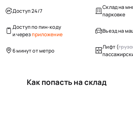
Склад на м
Доступ 24/7
парковке
Доступ по пин-коду
Въезд на маш
и через
приложение
Лифт (
грузо
6 минут от метро
пассажирск
Как попасть на склад