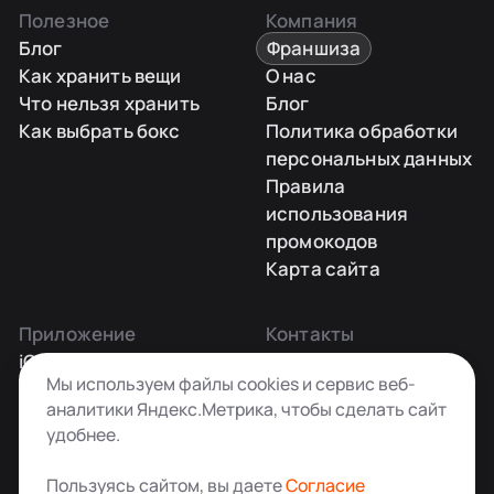
Полезное
Компания
Блог
Франшиза
Как хранить вещи
О нас
Что нельзя хранить
Блог
Как выбрать бокс
Политика обработки
персональных данных
Правила
использования
промокодов
Карта сайта
Приложение
Контакты
iOS
Заказать звонок
Мы используем файлы cookies и сервис веб-
Android
+7 495 181-55-45
аналитики Яндекс.Метрика, чтобы сделать сайт
info@kladovkin.ru
удобнее.
Telegram
Max
Пользуясь сайтом, вы даете
Согласие