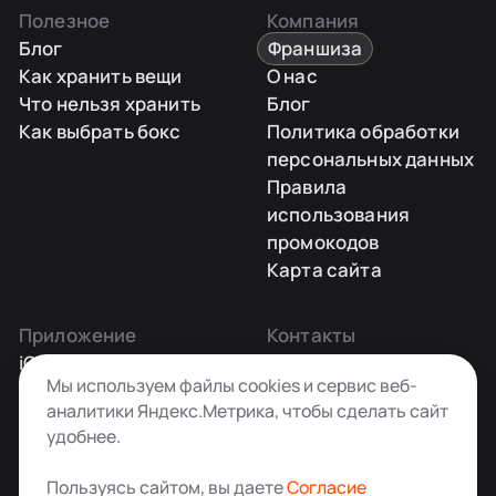
Полезное
Компания
Блог
Франшиза
Как хранить вещи
О нас
Что нельзя хранить
Блог
Как выбрать бокс
Политика обработки
персональных данных
Правила
использования
промокодов
Карта сайта
Приложение
Контакты
iOS
Заказать звонок
Мы используем файлы cookies и сервис веб-
Android
+7 495 181-55-45
аналитики Яндекс.Метрика, чтобы сделать сайт
info@kladovkin.ru
удобнее.
Telegram
Max
Пользуясь сайтом, вы даете
Согласие