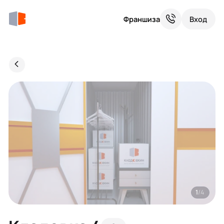
Франшиза
Вход
1
/4