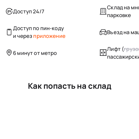
Склад на м
Доступ 24/7
парковке
Доступ по пин-коду
Въезд на маш
и через
приложение
Лифт (
грузо
6 минут от метро
пассажирск
Как попасть на склад