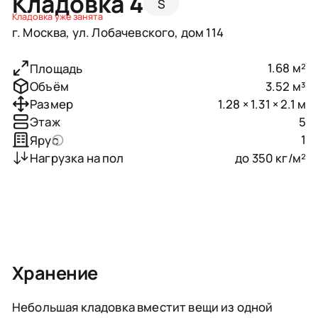
Кладовка 4
S
Кладовка уже занята
г. Москва, ул. Лобачевского, дом 114
1.68 м²
Площадь
3.52 м³
Объём
1.28 × 1.31 × 2.1 м
Размер
5
Этаж
1
Ярус
до 350 кг/м²
Нагрузка на пол
Хранение
Небольшая кладовка вместит вещи из одной