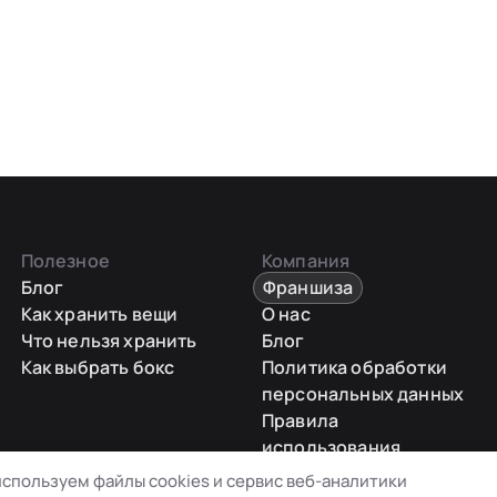
Полезное
Компания
Блог
Франшиза
Как хранить вещи
О нас
Что нельзя хранить
Блог
Как выбрать бокс
Политика обработки
персональных данных
Правила
использования
промокодов
спользуем файлы cookies и сервис веб-аналитики