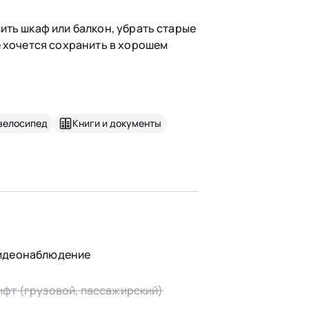
ить шкаф или балкон, убрать старые
е хочется сохранить в хорошем
велосипед
Книги и документы
идеонаблюдение
ифт (грузовой, пассажирский)