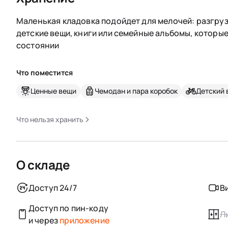
Маленькая кладовка подойдет для мелочей: разгруз
детские вещи, книги или семейные альбомы, которы
состоянии
Что поместится
Ценные вещи
Чемодан и пара коробок
Детский 
Что нельзя хранить
О складе
Доступ 24/7
В
Доступ по пин-коду
Л
и через
приложение