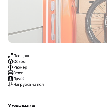
Площадь
Объём
Размер
Этаж
Ярус
Нагрузка на пол
Хранение