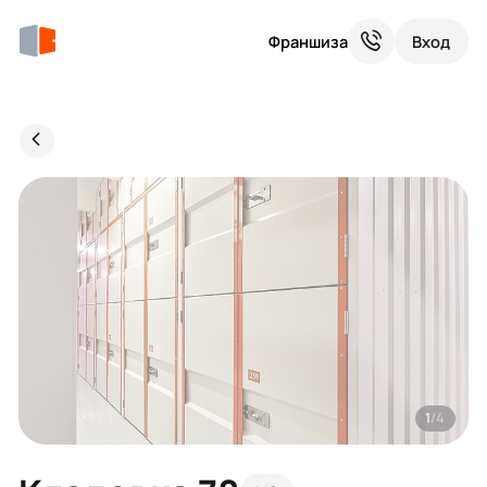
Франшиза
Вход
1
/4