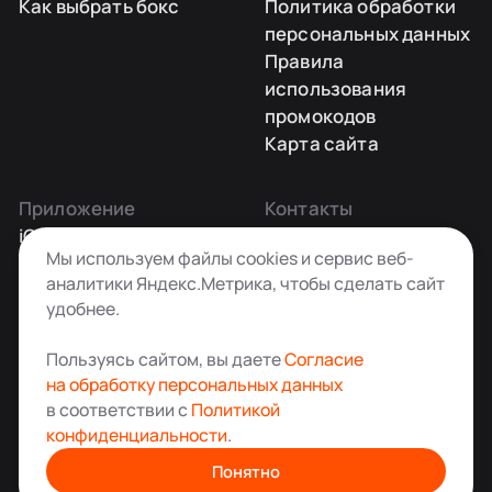
Как выбрать бокс
Политика обработки
персональных данных
Правила
использования
промокодов
Карта сайта
Приложение
Контакты
iOS
Заказать звонок
Мы используем файлы cookies и сервис веб-
Android
+7 495 181-55-45
аналитики Яндекс.Метрика, чтобы сделать сайт
info@kladovkin.ru
удобнее.
Telegram
Max
Пользуясь сайтом, вы даете
Согласие
на обработку персональных данных
в соответствии с
Политикой
конфиденциальности
.
Аренда склада для хранения вещей в Москве
© ООО «Кладовкин» 2026. Все права защищены
Понятно