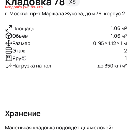
Кладовка 78
XS
Кладовка уже занята
г. Москва, пр-т Маршала Жукова, дом 76, корпус 2
1.06 м²
Площадь
1.06 м³
Объём
0.95 × 1.12 × 1 м
Размер
2
Этаж
1
Ярус
до 350 кг/м²
Нагрузка на пол
Хранение
Маленькая кладовка подойдет для мелочей: