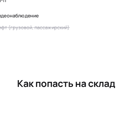
-fi
идеонаблюдение
ифт (грузовой, пассажирский)
Как попасть на склад