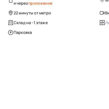
Wi
и через
приложение
22 минуты от метро
В
Склад на -1 этаже
Л
Парковка