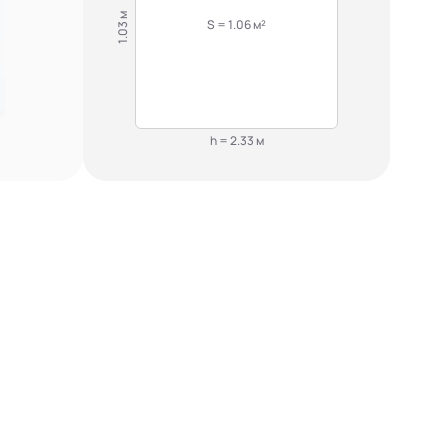
1.03 м
S = 1.06 м²
h = 2.33 м