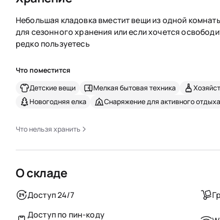
Небольшая кладовка вместит вещи из одной комнаты
для сезонного хранения или если хочется освободи
редко пользуетесь
Что поместится
Детские вещи
Мелкая бытовая техника
Хозяйс
Новогодняя елка
Снаряжение для активного отдых
Что нельзя хранить
О складе
Доступ 24/7
Г
Доступ по пин-коду