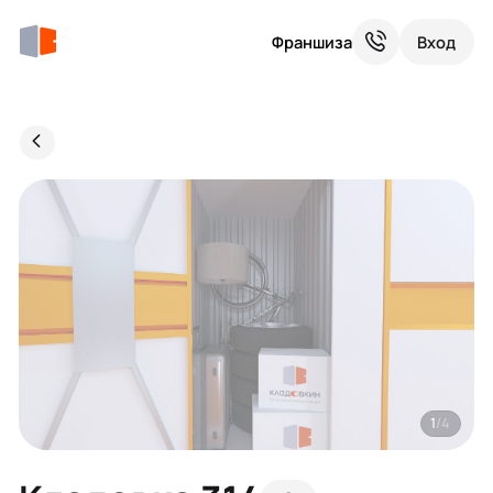
Франшиза
Вход
1
/4