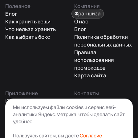
Полезное
Компания
Блог
Франшиза
Как хранить вещи
О нас
Что нельзя хранить
Блог
Как выбрать бокс
Политика обработки
персональных данных
Правила
использования
промокодов
Карта сайта
Приложение
Контакты
iOS
Заказать звонок
Мы используем файлы cookies и сервис веб-
Android
+7 495 181-55-45
аналитики Яндекс.Метрика, чтобы сделать сайт
info@kladovkin.ru
удобнее.
Telegram
Max
Пользуясь сайтом, вы даете
Согласие