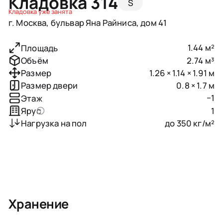
Кладовка 314
S
Кладовка уже занята
г. Москва, бульвар Яна Райниса, дом 41
1.44 м²
Площадь
2.74 м³
Объём
1.26 × 1.14 × 1.91 м
Размер
0.8 × 1.7 м
Размер двери
−1
Этаж
1
Ярус
до 350 кг/м²
Нагрузка на пол
Хранение