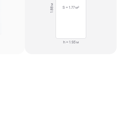
1.88 м
S = 1.77 м²
h = 1.93 м