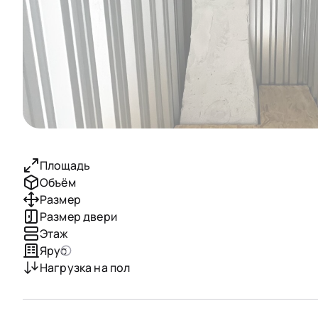
Площадь
Объём
Размер
Размер двери
Этаж
Ярус
Нагрузка на пол