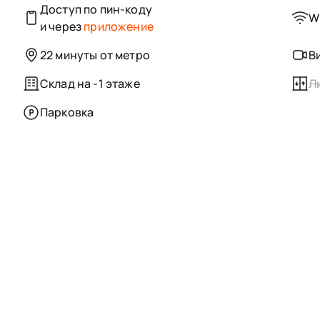
Доступ по пин-коду
Wi
и через
приложение
22 минуты от метро
В
Склад на -1 этаже
Л
Парковка