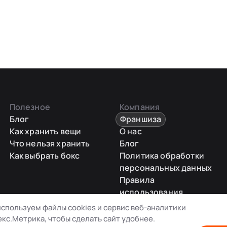
Полезное
Компания
Блог
Франшиза
Как хранить вещи
О нас
Что нельзя хранить
Блог
Как выбрать бокс
Политика обработки
персональных данных
Правила
использования
промокодов
спользуем файлы cookies и сервис веб-аналитики
Карта сайта
кс.Метрика, чтобы сделать сайт удобнее.