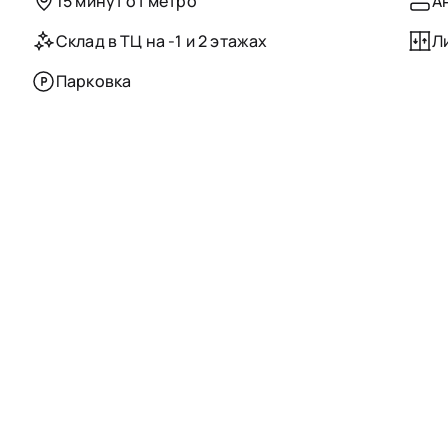
15 минут от метро
А
Склад в ТЦ на -1 и 2 этажах
Л
Парковка