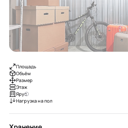
Площадь
Объём
Размер
Этаж
Ярус
Нагрузка на пол
Хранение