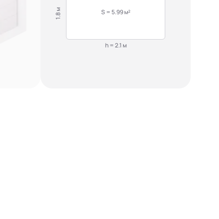
1.8 м
S = 5.99 м²
h = 2.1 м