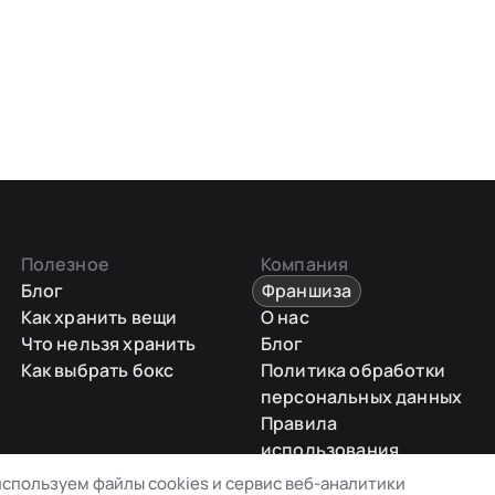
Полезное
Компания
Блог
Франшиза
Как хранить вещи
О нас
Что нельзя хранить
Блог
Как выбрать бокс
Политика обработки
персональных данных
Правила
использования
промокодов
спользуем файлы cookies и сервис веб-аналитики