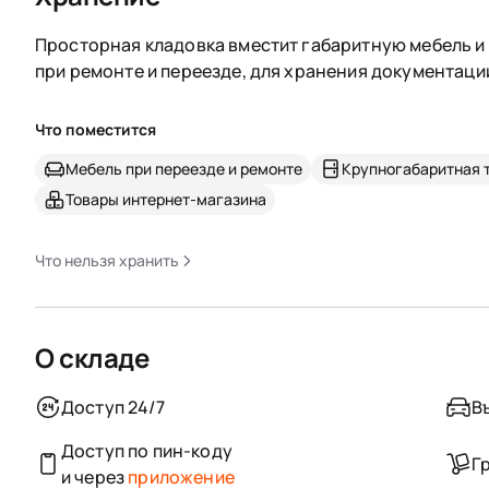
Просторная кладовка вместит габаритную мебель и 
при ремонте и переезде, для хранения документаци
Что поместится
Мебель при переезде и ремонте
Крупногабаритная 
Товары интернет-магазина
Что нельзя хранить
О складе
Доступ 24/7
В
Доступ по пин-коду
Г
и через
приложение