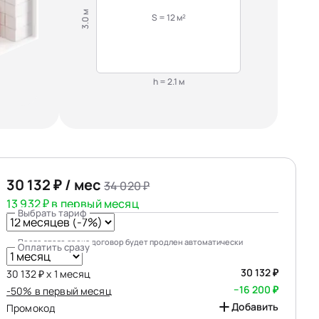
3.0 м
S = 12 м²
h = 2.1 м
30 132 ₽ / мес
34 020 ₽
13 932 ₽ в первый месяц
Выбрать тариф
После этого срока договор будет продлен автоматически
Оплатить сразу
30 132 ₽
30 132 ₽ х 1 месяц
−16 200 ₽
-50% в первый месяц
Добавить
Промокод