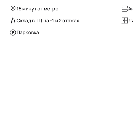
15 минут от метро
А
Склад в ТЦ на -1 и 2 этажах
Л
Парковка