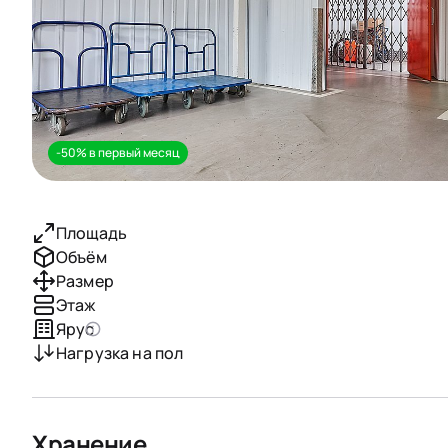
-50% в первый месяц
Площадь
Объём
Размер
Этаж
Ярус
Нагрузка на пол
Хранение