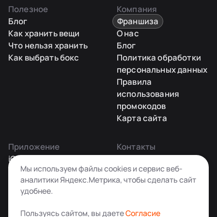
Полезное
Компания
Блог
Франшиза
Как хранить вещи
О нас
Что нельзя хранить
Блог
Как выбрать бокс
Политика обработки
персональных данных
Правила
использования
промокодов
Карта сайта
Приложение
Контакты
iOS
Заказать звонок
Мы используем файлы cookies и сервис веб-
Android
+7 495 181-55-45
аналитики Яндекс.Метрика, чтобы сделать сайт
info@kladovkin.ru
удобнее.
Telegram
Max
Пользуясь сайтом, вы даете
Согласие