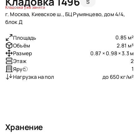
Кладовка 1496
S
Кладовка уже занята
г. Москва, Киевское ш., БЦ Румянцево, дом 4/4,
блок Д
0.85 м²
Площадь
2.81 м³
Объём
0.87 × 0.98 × 3.3 м
Размер
2
Этаж
1
Ярус
до 650 кг/м²
Нагрузка на пол
Хранение