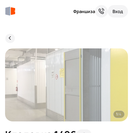
Франшиза
Вход
1
/4