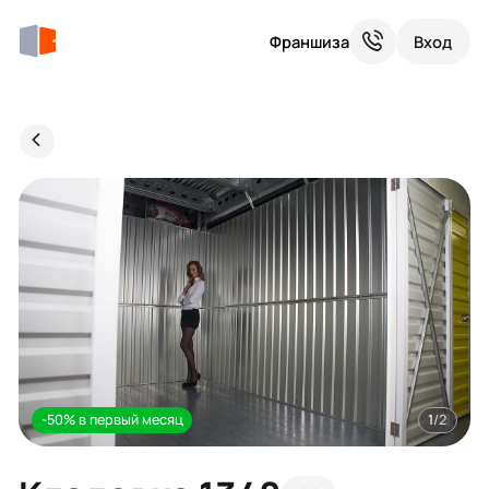
Франшиза
Вход
-50% в первый месяц
1
/2