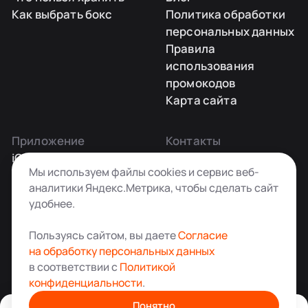
Как выбрать бокс
Политика обработки
персональных данных
Правила
использования
промокодов
Карта сайта
Приложение
Контакты
iOS
Заказать звонок
Мы используем файлы cookies и сервис веб-
Android
+7 495 181-55-45
аналитики Яндекс.Метрика, чтобы сделать сайт
info@kladovkin.ru
удобнее.
Telegram
Max
Пользуясь сайтом, вы даете
Согласие
на обработку персональных данных
в соответствии с
Политикой
конфиденциальности
.
Аренда склада для хранения вещей в Москве
© ООО «Кладовкин» 2026. Все права защищены
Понятно