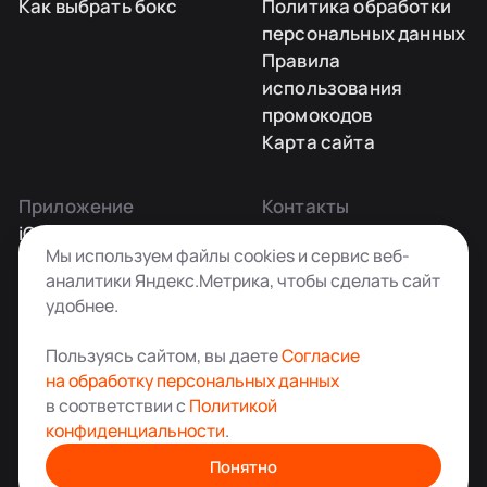
Как выбрать бокс
Политика обработки
персональных данных
Правила
использования
промокодов
Карта сайта
Приложение
Контакты
iOS
Заказать звонок
Мы используем файлы cookies и сервис веб-
Android
+7 495 181-55-45
аналитики Яндекс.Метрика, чтобы сделать сайт
info@kladovkin.ru
удобнее.
Telegram
Max
Пользуясь сайтом, вы даете
Согласие
на обработку персональных данных
в соответствии с
Политикой
конфиденциальности
.
Аренда склада для хранения вещей в Москве
© ООО «Кладовкин» 2026. Все права защищены
Понятно