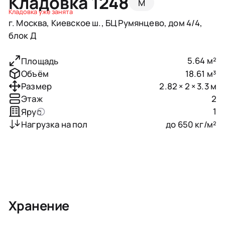
Кладовка 1248
M
Кладовка уже занята
г. Москва, Киевское ш., БЦ Румянцево, дом 4/4,
блок Д
5.64 м²
Площадь
18.61 м³
Объём
2.82 × 2 × 3.3 м
Размер
2
Этаж
1
Ярус
до 650 кг/м²
Нагрузка на пол
Хранение