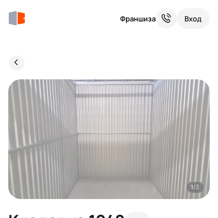
Франшиза
Вход
1
/3