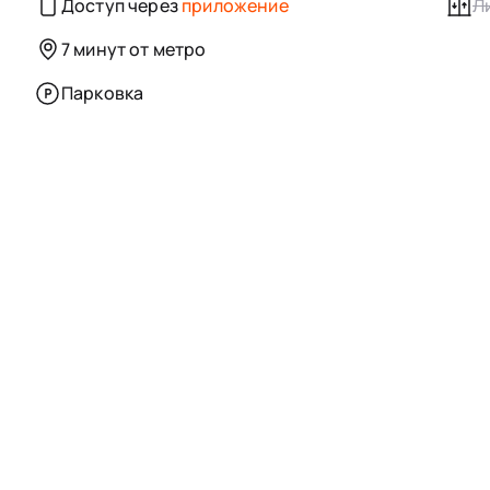
Доступ через
приложение
Л
7 минут от метро
Парковка