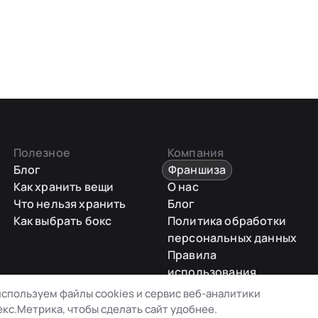
Полезное
Компания
Блог
Франшиза
Как хранить вещи
О нас
Что нельзя хранить
Блог
Как выбрать бокс
Политика обработки
персональных данных
Правила
использования
промокодов
спользуем файлы cookies и сервис веб-аналитики
Карта сайта
кс.Метрика, чтобы сделать сайт удобнее.