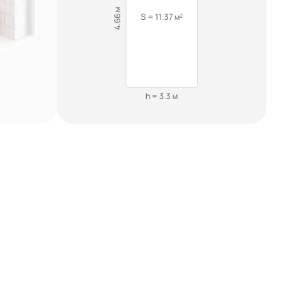
4.66 м
S = 11.37 м²
h = 3.3 м