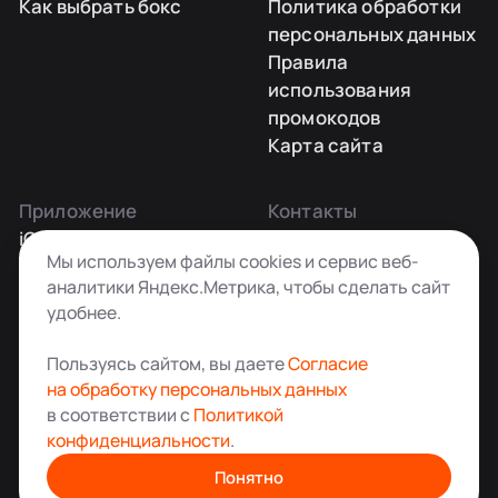
Как выбрать бокс
Политика обработки
персональных данных
Правила
использования
промокодов
Карта сайта
Приложение
Контакты
iOS
Заказать звонок
Мы используем файлы cookies и сервис веб-
Android
+7 495 181-55-45
аналитики Яндекс.Метрика, чтобы сделать сайт
info@kladovkin.ru
удобнее.
Telegram
Max
Пользуясь сайтом, вы даете
Согласие
на обработку персональных данных
в соответствии с
Политикой
конфиденциальности
.
Аренда склада для хранения вещей в Москве
© ООО «Кладовкин» 2026. Все права защищены
Понятно