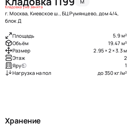
Кладовка 1199
M
Кладовка уже занята
г. Москва, Киевское ш., БЦ Румянцево, дом 4/4,
блок Д
5.9 м²
Площадь
19.47 м³
Объём
2.95 × 2 × 3.3 м
Размер
2
Этаж
1
Ярус
до 350 кг/м²
Нагрузка на пол
Хранение