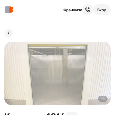
Франшиза
Вход
1
/4