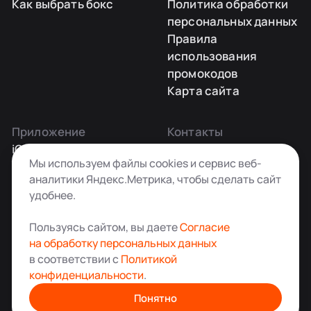
Как выбрать бокс
Политика обработки
персональных данных
Правила
использования
промокодов
Карта сайта
Приложение
Контакты
iOS
Заказать звонок
Мы используем файлы cookies и сервис веб-
Android
+7 495 181-55-45
аналитики Яндекс.Метрика, чтобы сделать сайт
info@kladovkin.ru
удобнее.
Telegram
Max
Пользуясь сайтом, вы даете
Согласие
на обработку персональных данных
в соответствии с
Политикой
конфиденциальности
.
Аренда склада для хранения вещей в Москве
© ООО «Кладовкин» 2026. Все права защищены
Понятно