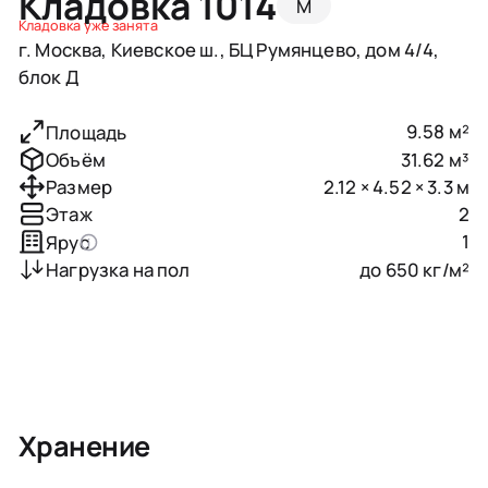
Кладовка 1014
M
Кладовка уже занята
г. Москва, Киевское ш., БЦ Румянцево, дом 4/4,
блок Д
9.58 м²
Площадь
31.62 м³
Объём
2.12 × 4.52 × 3.3 м
Размер
2
Этаж
1
Ярус
до 650 кг/м²
Нагрузка на пол
Хранение