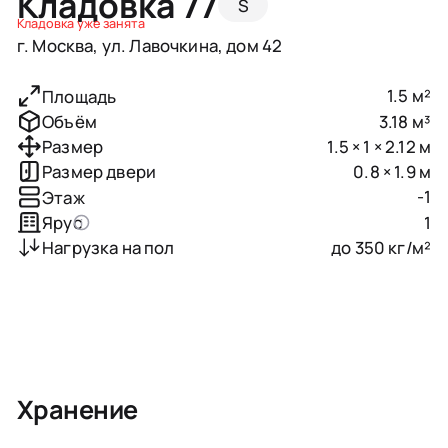
Кладовка 77
S
Кладовка уже занята
г. Москва, ул. Лавочкина, дом 42
1.5 м²
Площадь
3.18 м³
Объём
1.5 × 1 × 2.12 м
Размер
0.8 × 1.9 м
Размер двери
-1
Этаж
1
Ярус
до 350 кг/м²
Нагрузка на пол
Хранение