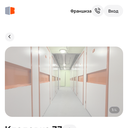
Франшиза
Вход
1
/4