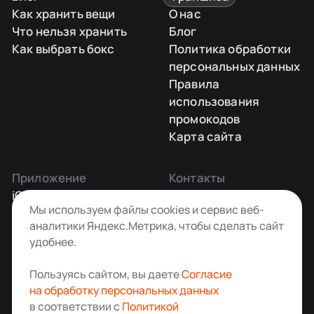
Как хранить вещи
О нас
Что нельзя хранить
Блог
Как выбрать бокс
Политика обработки
персональных данных
Правила
использования
промокодов
Карта сайта
Приложение
Контакты
iOS
Заказать звонок
Мы используем файлы cookies и сервис веб-
Android
+7 495 181-55-45
аналитики Яндекс.Метрика, чтобы сделать сайт
info@kladovkin.ru
удобнее.
Telegram
Max
Пользуясь сайтом, вы даете
Согласие
на обработку персональных данных
в соответствии с
Политикой