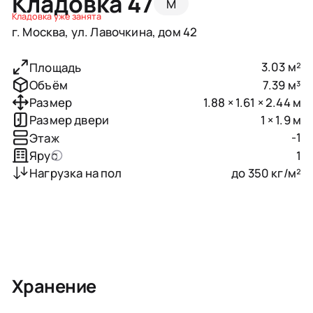
Кладовка 47
M
Кладовка уже занята
г. Москва, ул. Лавочкина, дом 42
3.03 м²
Площадь
7.39 м³
Объём
1.88 × 1.61 × 2.44 м
Размер
1 × 1.9 м
Размер двери
-1
Этаж
1
Ярус
до 350 кг/м²
Нагрузка на пол
Хранение