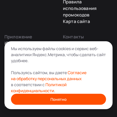
Правила
использования
промокодов
Карта сайта
Приложение
Контакты
iOS
Заказать звонок
Мы используем файлы cookies и сервис веб-
Android
+7 495 181-55-45
аналитики Яндекс.Метрика, чтобы сделать сайт
info@kladovkin.ru
удобнее.
Telegram
Max
Пользуясь сайтом, вы даете
Согласие
на обработку персональных данных
в соответствии с
Политикой
конфиденциальности
.
Аренда склада для хранения вещей в Москве
© ООО «Кладовкин» 2026. Все права защищены
Понятно
ИНН:7100007940 ОГРН:1217100007805