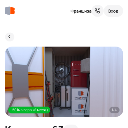
Франшиза
Вход
-50% в первый месяц
1
/4