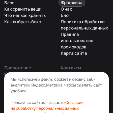
Блог
Франшиза
Как хранить вещи
О нас
Что нельзя хранить
Блог
Как выбрать бокс
Политика обработки
персональных данных
Правила
использования
промокодов
Карта сайта
Приложение
Контакты
iOS
Заказать звонок
Мы используем файлы cookies и сервис веб-
Android
+7 495 181-55-45
аналитики Яндекс.Метрика, чтобы сделать сайт
info@kladovkin.ru
удобнее.
Telegram
Max
Пользуясь сайтом, вы даете
Согласие
на обработку персональных данных