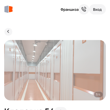
Франшиза
Вход
1
/4