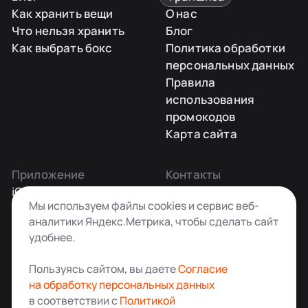
Как хранить вещи
О нас
Что нельзя хранить
Блог
Как выбрать бокс
Политика обработки
персональных данных
Правила
использования
промокодов
Карта сайта
Приложение
Контакты
iOS
Заказать звонок
Мы используем файлы cookies и сервис веб-
Android
+7 495 181-55-45
аналитики Яндекс.Метрика, чтобы сделать сайт
info@kladovkin.ru
удобнее.
Telegram
Max
Пользуясь сайтом, вы даете
Согласие
на обработку персональных данных
в соответствии с
Политикой