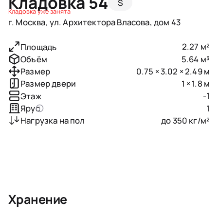
Кладовка 54
S
Кладовка уже занята
г. Москва, ул. Архитектора Власова, дом 43
2.27 м²
Площадь
5.64 м³
Объём
0.75 × 3.02 × 2.49 м
Размер
1 × 1.8 м
Размер двери
-1
Этаж
1
Ярус
до 350 кг/м²
Нагрузка на пол
Хранение