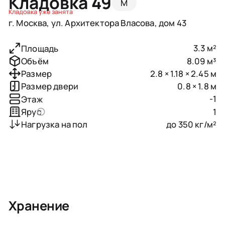
Кладовка 49
M
Кладовка уже занята
г. Москва, ул. Архитектора Власова, дом 43
3.3 м²
Площадь
8.09 м³
Объём
2.8 × 1.18 × 2.45 м
Размер
0.8 × 1.8 м
Размер двери
-1
Этаж
1
Ярус
до 350 кг/м²
Нагрузка на пол
Хранение