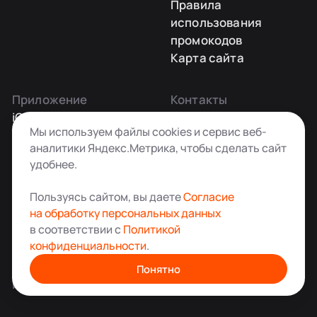
Правила
использования
промокодов
Карта сайта
Приложение
Контакты
iOS
Заказать звонок
Мы используем файлы cookies и сервис веб-
Android
+7 495 181-55-45
аналитики Яндекс.Метрика, чтобы сделать сайт
info@kladovkin.ru
удобнее.
Telegram
Max
Пользуясь сайтом, вы даете
Согласие
на обработку персональных данных
в соответствии с
Политикой
конфиденциальности
.
Аренда склада для хранения вещей в Москве
© ООО «Кладовкин» 2026. Все права защищены
Понятно
ИНН:7100007940 ОГРН:1217100007805