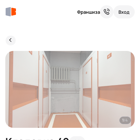
Франшиза
Вход
1
/4