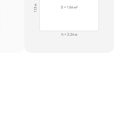
1.13 м
S = 1.64 м²
h = 2.24 м