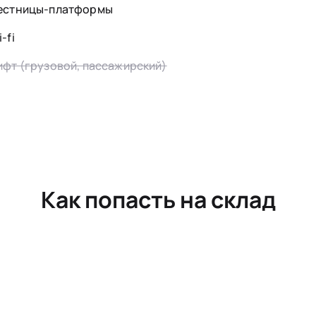
естницы-платформы
-fi
ифт (грузовой, пассажирский)
Как попасть на склад