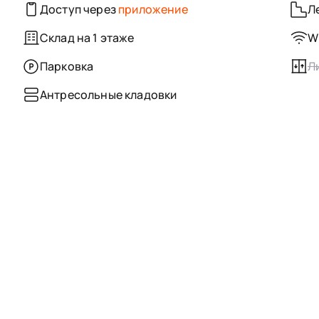
Доступ через
приложение
Л
Склад на 1 этаже
Wi
Парковка
Л
Антресольные кладовки