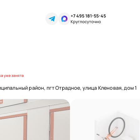
+7 495 181-55-45
Круглосуточно
а уже занята
ципальный район, пгт Отрадное, улица Кленовая, дом 1