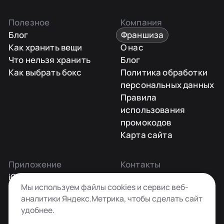
Полезное
Компания
Блог
Франшиза
Как хранить вещи
О нас
Что нельзя хранить
Блог
Как выбрать бокс
Политика обработки
персональных данных
Правила
использования
промокодов
Карта сайта
Приложение
Контакты
iOS
Заказать звонок
Мы используем файлы cookies и сервис веб-
Android
+7 495 181-55-45
аналитики Яндекс.Метрика, чтобы сделать сайт
info@kladovkin.ru
удобнее.
Telegram