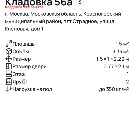
Кладовка 56a
S
Кладовка уже занята
г. Москва, Московская область, Красногорский
муниципальный район, пгт Отрадное, улица
Кленовая, дом 1
1.5 м²
Площадь
3.33 м³
Объём
1.5 × 1 × 2.22 м
Размер
0.77 × 2.1 м
Размер двери
1
Этаж
2
Ярус
до 350 кг/м²
Нагрузка на пол