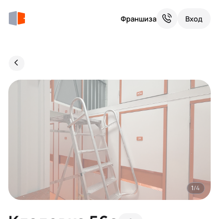
Франшиза
Вход
1
/4