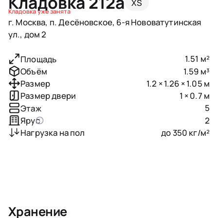
Кладовка 212a
XS
Кладовка уже занята
г. Москва, п. Десёновское, 6-я Нововатутинская
ул., дом 2
1.51 м²
Площадь
1.59 м³
Объём
1.2 × 1.26 × 1.05 м
Размер
1 × 0.7 м
Размер двери
5
Этаж
2
Ярус
до 350 кг/м²
Нагрузка на пол
Хранение