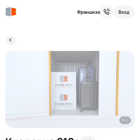
Франшиза
Вход
1
/4