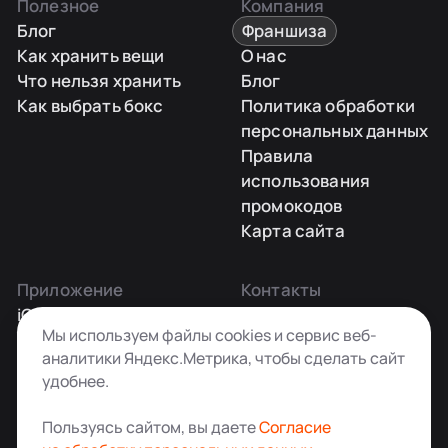
Полезное
Компания
Блог
Франшиза
Как хранить вещи
О нас
Что нельзя хранить
Блог
Как выбрать бокс
Политика обработки
персональных данных
Правила
использования
промокодов
Карта сайта
Приложение
Контакты
iOS
Заказать звонок
Мы используем файлы cookies и сервис веб-
Android
+7 495 181-55-45
аналитики Яндекс.Метрика, чтобы сделать сайт
info@kladovkin.ru
удобнее.
Telegram
Max
Пользуясь сайтом, вы даете
Согласие