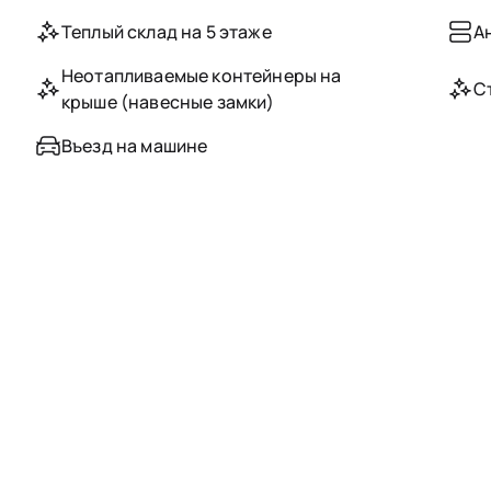
Теплый склад на 5 этаже
А
Неотапливаемые контейнеры на
С
крыше (навесные замки)
Въезд на машине