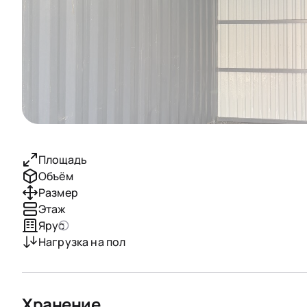
Площадь
Объём
Размер
Этаж
Ярус
Нагрузка на пол
Хранение