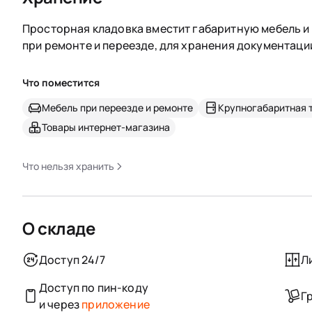
Просторная кладовка вместит габаритную мебель и 
при ремонте и переезде, для хранения документаци
Что поместится
Мебель при переезде и ремонте
Крупногабаритная 
Товары интернет-магазина
Что нельзя хранить
О складе
Доступ 24/7
Л
Доступ по пин-коду
Г
и через
приложение