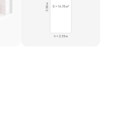
5.96 м
S = 14.78 м²
h = 2.39 м