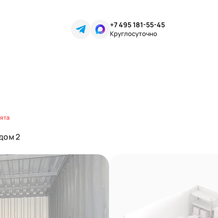
+7 495 181-55-45
Круглосуточно
нята
 дом 2